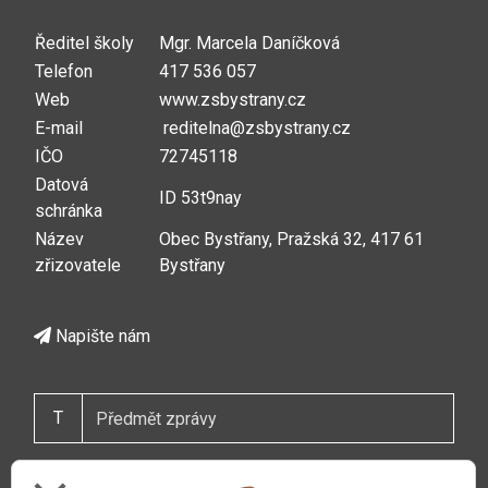
Ředitel školy
Mgr. Marcela Daníčková
Telefon
417 536 057
Web
www.zsbystrany.cz
E-mail
reditelna@zsbystrany.cz
IČO
72745118
Datová
ID 53t9nay
schránka
Název
Obec Bystřany, Pražská 32, 417 61
zřizovatele
Bystřany
Napište nám
T