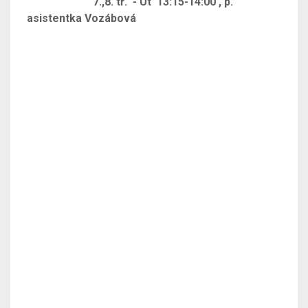
7.,8. tř. - Út 13:15-14:00 , p.
asistentka Vozábová